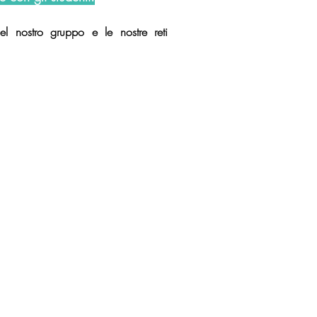
el nostro gruppo e le nostre reti
il logo e le elaborazioni grafiche del sito sono di
Nicolò Maltoni
© Laboratorio Carta 2020