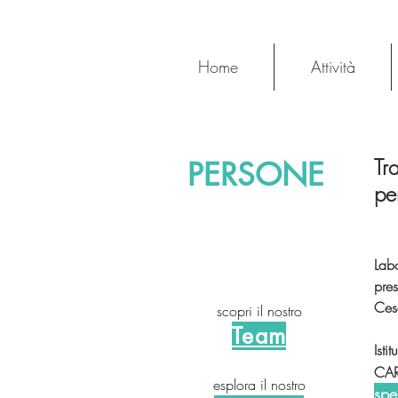
Home
Attività
Tr
PERSONE
pe
Labo
pres
Ces
scopri il nostro
Team
Ist
CAR
esplora il nostro
spe