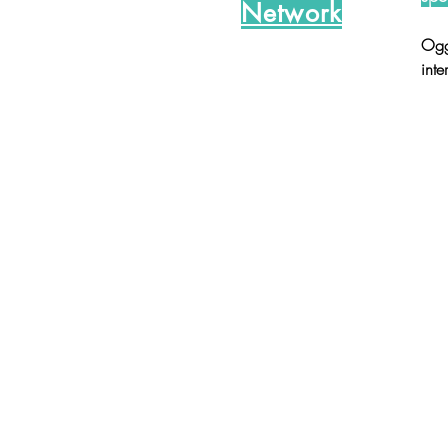
Network
Ogg
inte
CARTA - Città Ambiente Reti Territorio Az
Via dell'Università, 50
cartalaboratorio@gmail.com
0547338363